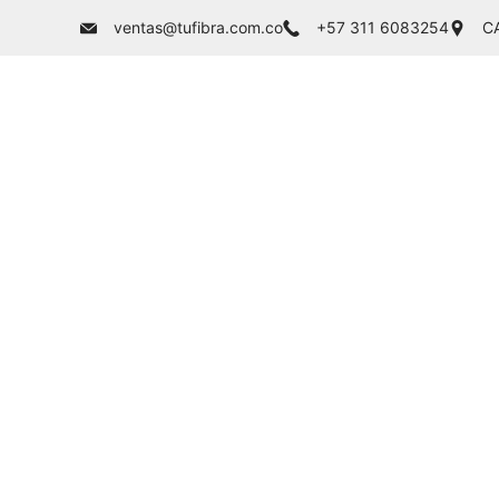
ventas@tufibra.com.co
+57 311 6083254
C